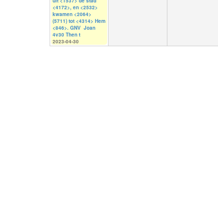
uit <1537> de stad
<4172>, en <2532>
kwamen <2064>
(5711) tot <4314> Hem
<846>. GNV Joan
4v30 Then t
2023-04-30