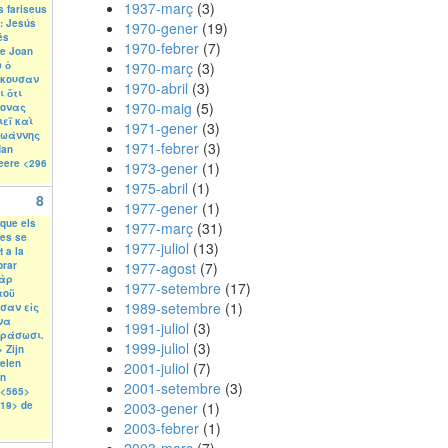
1937-març
(3)
s fariseus
t: Jesús
1970-gener
(19)
és
1970-febrer
(7)
ue Joan
 ὁ
1970-març
(3)
ἤκουσαν
1970-abril
(3)
ι ὅτι
1970-maig
(5)
ίονας
εῖ καὶ
1971-gener
(3)
Ἰωάννης
1971-febrer
(3)
dan
eere <296
1973-gener
(1)
1975-abril
(1)
8
1977-gener
(1)
que els
1977-març
(31)
les se
1977-juliol
(13)
 a la
prar
1977-agost
(7)
γὰρ
1977-setembre
(17)
τοῦ
1989-setembre
(1)
σαν εἰς
ἵνα
1991-juliol
(3)
ράσωσι.
1999-juliol
(3)
 Zijn
elen
2001-juliol
(7)
en
2001-setembre
(3)
 <565>
519> de
2003-gener
(1)
2003-febrer
(1)