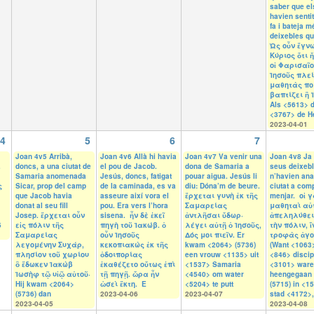
saber que el
havien senti
fa i bateja m
deixebles q
Ὡς οὖν ἔγνω
Κύριος ὅτι 
οἱ Φαρισαῖο
Ἰησοῦς πλε
μαθητὰς ποι
βαπτίζει ἢ 
Als <5613> 
<3767> de H
2023-04-01
4
5
6
7
Joan 4v5 Arribà,
Joan 4v6 Allà hi havia
Joan 4v7 Va venir una
Joan 4v8 Ja 
.
doncs, a una ciutat de
el pou de Jacob.
dona de Samaria a
seus deixeb
Samaria anomenada
Jesús, doncs, fatigat
pouar aigua. Jesús li
n’havien anat
ς
Sicar, prop del camp
de la caminada, es va
diu: Dóna’m de beure.
ciutat a com
que Jacob havia
asseure així vora el
ἔρχεται γυνὴ ἐκ τῆς
menjar. οἱ 
donat al seu fill
pou. Era vers l’hora
Σαμαρείας
μαθηταὶ αὐ
Josep. ἔρχεται οὖν
sisena. ἦν δὲ ἐκεῖ
ἀντλῆσαι ὕδωρ·
ἀπεληλύθει
5
εἰς πόλιν τῆς
πηγὴ τοῦ Ἰακώβ. ὁ
λέγει αὐτῇ ὁ Ἰησοῦς,
τὴν πόλιν, 
Σαμαρείας
οὖν Ἰησοῦς
Δός μοι πιεῖν. Er
τροφὰς ἀγο
λεγομένην Συχάρ,
κεκοπιακὼς ἐκ τῆς
kwam <2064> (5736)
(Want <1063>
πλησίον τοῦ χωρίου
ὁδοιπορίας
een vrouw <1135> uit
<846> discip
ὃ ἔδωκεν Ἰακὼβ
ἐκαθέζετο οὕτως ἐπὶ
<1537> Samaria
<3101> war
Ἰωσὴφ τῷ υἱῷ αὐτοῦ·
τῇ πηγῇ. ὥρα ἦν
<4540> om water
heengegaan
Hij kwam <2064>
ὡσεὶ ἕκτη. E
<5204> te putt
(5715) in <1
(5736) dan
2023-04-06
2023-04-07
stad <4172>,
2023-04-05
2023-04-08