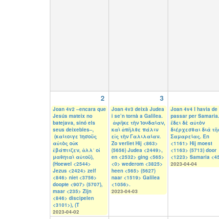
2
3
Joan 4v2 –encara que
Joan 4v3 deixà Judea
Joan 4v4 I havia de
Jesús mateix no
i se’n tornà a Galilea.
passar per Samaria
batejava, sinó els
ἀφῆκε τὴν Ἰουδαίαν,
ἔδει δὲ αὐτὸν
seus deixebles–,
καὶ ἀπῆλθε πάλιν
διέρχεσθαι διὰ τῆ
(καίτοιγε Ἰησοῦς
εἰς τὴν Γαλιλαίαν.
Σαμαρείας. En
αὐτὸς οὐκ
Zo verliet Hij <863>
<1161> Hij moest
ἐβάπτιζεν, ἀλλ᾽ οἱ
(5656) Judea <2449>,
<1163> (5713) door
μαθηταὶ αὐτοῦ),
en <2532> ging <565>
<1223> Samaria <4
(Hoewel <2544>
<0> wederom <3825>
2023-04-04
Jezus <2424> zelf
heen <565> (5627)
<846> niet <3756>
naar <1519> Galilea
doopte <907> (5707),
<1056>.
maar <235> Zijn
2023-04-03
<846> discipelen
<3101>), (T
2023-04-02