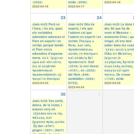
<2532>
zeide <2036>
2023-04-18
2023-04-16
2023-04-17
23
24
Joan 4v23 Però ve
Joan 4v24 Déu és
Joan 4v25 La dona l
l’hora, i és ara, quan
esperit, i els que
diu: Sé que ha de
els veritables
l’adoren cal que
venir el Messies –
adoradors adoraran el
l’adorin en esperit i en
anomenat Crist–; q
Pare en esperit i en
veritat. Πνεῦμα ὁ
vingui, ell ens farà
veritat, perquè també
Θεός· καὶ τοὺς
saber totes les cos
el Pare cerca
προσκυνοῦντας
λέγει αὐτῷ ἡ γυνή
adoradors d’aquesta
αὐτόν, ἐν πνεύματι
Οἶδα ὅτι Μεσσίας
mena. ἀλλ᾽ ἔρχεται
καὶ ἀληθείᾳ δεῖ
ἔρχεται (ὁ
ὥρα καὶ νῦν ἐστιν,
προσκυνεῖν. God
λεγόμενος Χριστός
ὅτε οἱ ἀληθινοὶ
<2316> is een Geest
ὅταν ἔλθῃ ἐκεῖνος,
προσκυνηταὶ
<4151>, en <2532>
ἀναγγελεῖ ἡμῖν
προσκυνήσουσι τῷ
die Hem <846>
πάντα. De vrouw
πατρὶ ἐν πνεύματ
aanbidden <4352>
<1135> zeide
2023-04-23
(5723),
2023-04-25
2023-04-24
30
1
Joan 4v30 Van sortir,
doncs, de la ciutat, i
anaven vers ell.
ἐξῆλθον οὖν ἐκ τῆς
πόλεως, καὶ
ἤρχοντο πρὸς αὐτόν.
Zij dan <3767>
gingen <1831> (5627)