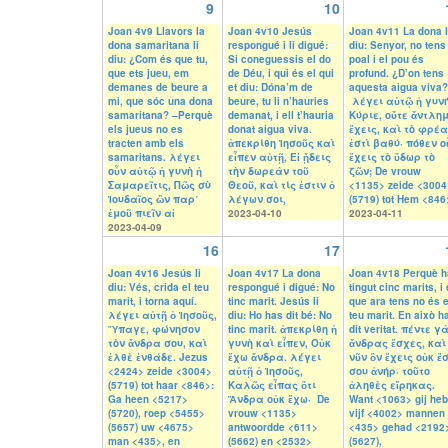
9
10
Joan 4v9 Llavors la
Joan 4v10 Jesús
Joan 4v11 La dona l
dona samaritana li
respongué i li digué:
diu: Senyor, no tens
diu: ¿Com és que tu,
Si coneguessis el do
poal i el pou és
que ets jueu, em
de Déu, i qui és el qui
profund. ¿D’on tens
demanes de beure a
et diu: Dóna’m de
aquesta aigua viva?
mi, que sóc una dona
beure, tu li n’hauries
λέγει αὐτῷ ἡ γυνή
samaritana? –Perquè
demanat, i ell t’hauria
Κύριε, οὔτε ἄντλη
els jueus no es
donat aigua viva.
ἔχεις, καὶ τὸ φρέ
tracten amb els
ἀπεκρίθη Ἰησοῦς καὶ
ἐστὶ βαθύ· πόθεν ο
samaritans. λέγει
εἶπεν αὐτῇ, Εἰ ᾔδεις
ἔχεις τὸ ὕδωρ τὸ
οὖν αὐτῷ ἡ γυνὴ ἡ
τὴν δωρεὰν τοῦ
ζῶν; De vrouw
Σαμαρεῖτις, Πῶς σὺ
Θεοῦ, καὶ τίς ἐστιν ὁ
<1135> zeide <3004
Ἰουδαῖος ὢν παρ᾽
λέγων σοι,
(5719) tot Hem <846
ἐμοῦ πιεῖν αἰ
2023-04-10
2023-04-11
2023-04-09
16
17
Joan 4v16 Jesús li
Joan 4v17 La dona
Joan 4v18 Perquè h
diu: Vés, crida el teu
respongué i digué: No
tingut cinc marits, i 
marit, i torna aquí.
tinc marit. Jesús li
que ara tens no és e
λέγει αὐτῇ ὁ Ἰησοῦς,
diu: Ho has dit bé: No
teu marit. En això h
Ὕπαγε, φώνησον
tinc marit. ἀπεκρίθη ἡ
dit veritat. πέντε γ
τὸν ἄνδρα σου, καὶ
γυνὴ καὶ εἶπεν, Οὐκ
ἄνδρας ἔσχες, καὶ
ἐλθὲ ἐνθάδε. Jezus
ἔχω ἄνδρα. λέγει
νῦν ὃν ἔχεις οὐκ ἔσ
<2424> zeide <3004>
αὐτῇ ὁ Ἰησοῦς,
σου ἀνήρ· τοῦτο
(5719) tot haar <846>:
Καλῶς εἶπας ὅτι
ἀληθὲς εἴρηκας.
Ga heen <5217>
Ἄνδρα οὐκ ἔχω· De
Want <1063> gij heb
(5720), roep <5455>
vrouw <1135>
vijf <4002> mannen
(5657) uw <4675>
antwoordde <611>
<435> gehad <2192
man <435>, en
(5662) en <2532>
(5627),