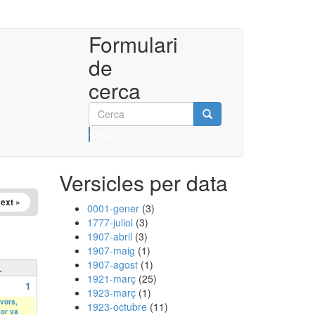
Formulari
de
cerca
Cerca
Versicles per data
ext »
0001-gener
(3)
1777-juliol
(3)
1907-abril
(3)
1907-maig
(1)
1907-agost
(1)
.
1921-març
(25)
1
1923-març
(1)
vors,
1923-octubre
(11)
or va