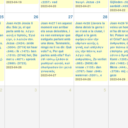
2023-04-19
<2257> vad
πατρί. Jezus <24
Gijlieden <5
2023-04-20
2023-04-21
aanbidt <435
2023-04-22
25
26
27
28
i
Joan 4v26 Jesús li
Joan 4v27 I en aquest
Joan 4v28 Llavors la
Joan 4v29 V
diu: Sóc jo, el qui
moment van arribar
dona deixà la gerra i
veieu un ho
parla amb tu. λέγει
els seus deixebles, i
se n’anà a la ciutat, i
m’ha dit tot 
uan
αὐτῇ ὁ Ἰησοῦς, Ἐγώ
es van estranyar que
digué a la gent:
fet. Potser a
εἰμι, ὁ λαλῶν σοι.
estigués parlant amb
ἀφῆκεν οὖν τὴν
el Crist? Δεῦ
es.
Jezus <2424> zeide
una dona. Tanmateix,
ὑδρίαν αὐτῆς ἡ
ἄνθρωπον, ὃ
,
<3004> (5719) tot haar
ningú no li va dir: Què
γυνή, καὶ ἀπῆλθεν
μοι πάντα 
<846>: Ik <1473> ben
vols? o, Per què
εἰς τὴν πόλιν, καὶ
ἐποίησα· μή
<1510> (5748) het, Die
parles amb ella? Καὶ
λέγει τοῖς
ἐστιν ὁ Χρισ
)·
met u <4671> spreek
ἐπὶ τούτῳ ἦλθον οἱ
ἀνθρώποις, Zo verliet
Komt <1205>
<2980> (5723).
μαθηταὶ αὐτοῦ, καὶ
<863> (5656) de
ziet <1492> 
2023-04-26
ἐθαύμασαν ὅτι μετὰ
vrouw <1135> dan
Mens <444>,
γυναικὸς
<3767> haar <846>
<3739> mij 
2023-04-27
watervat <5201>, e
geze
2023-04-28
2023-04-29
2
3
4
5