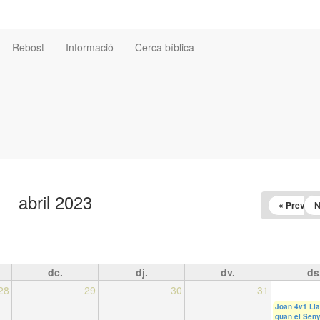
Rebost
Informació
Cerca bíblica
abril 2023
« Prev
N
dc.
dj.
dv.
ds
28
29
30
31
Joan 4v1 Lla
quan el Seny