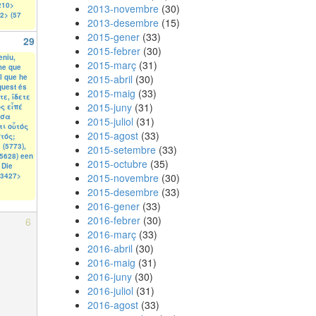
210>
2013-novembre
(30)
2> (57
2013-desembre
(15)
2015-gener
(33)
29
2015-febrer
(30)
eniu,
2015-març
(31)
me que
el que he
2015-abril
(30)
quest és
2015-maig
(33)
τε, ἴδετε
2015-juny
(31)
ς εἶπέ
ὅσα
2015-juliol
(31)
τι οὗτός
2015-agost
(33)
τός;
 (5773),
2015-setembre
(33)
(5628) een
2015-octubre
(35)
 Die
<3427>
2015-novembre
(30)
2015-desembre
(33)
2016-gener
(33)
2016-febrer
(30)
6
2016-març
(33)
2016-abril
(30)
2016-maig
(31)
2016-juny
(30)
2016-juliol
(31)
2016-agost
(33)