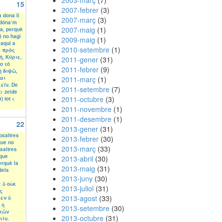
2003-març
(7)
15
2007-febrer
(3)
 dona li
2007-març
(3)
 dóna’m
2007-maig
(1)
a, perquè
 i no hagi
2009-maig
(1)
 aquí a
2010-setembre
(1)
ι πρὸς
ή, Κύριε,
2011-gener
(31)
ο τὸ
2011-febrer
(9)
ὴ διψῶ,
αι
2011-març
(1)
εῖν. De
2011-setembre
(7)
> zeide
2011-octubre
(3)
) tot <
2011-novembre
(1)
2011-desembre
(1)
22
2013-gener
(31)
osaltres
2013-febrer
(30)
que no
2013-març
(33)
saltres
 que
2013-abril
(30)
erquè la
2013-maig
(31)
dels
2013-juny
(30)
 ὃ οὐκ
2013-juliol
(31)
ς
2013-agost
(33)
εν ὃ
 ἡ
2013-setembre
(30)
 τῶν
2013-octubre
(31)
τίν.