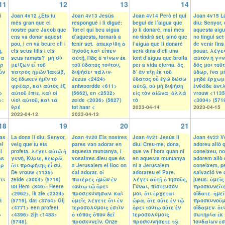
11
12
13
14
i
Joan 4v12 ¿Ets tu
Joan 4v13 Jesús
Joan 4v14 Però el qui
Joan 4v15 La
més gran que el
respongué i li digué:
begui de l’aigua que
diu: Senyor,
nostre pare Jacob que
Tot el qui beu aigua
jo li donaré, mai més
aquesta aigu
ens va donar aquest
d’aquesta, tornarà a
no tindrà set, sinó que
no tingui set
pou, i en va beure ell i
tenir set. ἀπεκρίθη ὁ
l’aigua que li donaré
de venir fins
,
els seus fills i els
Ἰησοῦς καὶ εἶπεν
serà dins d’ell una
pouar. λέγε
μα
seus ramats? μὴ σὺ
αὐτῇ, Πᾶς ὁ πίνων ἐκ
font d’aigua que brolla
αὐτὸν ἡ γυν
αρ
μείζων εἶ τοῦ
τοῦ ὕδατος τούτου,
per a vida eterna. ὃς
δός μοι τοῦτ
ὖν
πατρὸς ἡμῶν Ἰακώβ,
διψήσει πάλιν·
δ᾽ ἂν πίῃ ἐκ τοῦ
ὕδωρ, ἵνα μ
ὃς ἔδωκεν ἡμῖν τὸ
Jezus <2424>
ὕδατος οὗ ἐγὼ δώσω
μηδὲ ἔρχωμ
φρέαρ, καὶ αὐτὸς ἐξ
antwoordde <611>
αὐτῷ, οὐ μὴ διψήσῃ
ἐνθάδε ἀντλ
>
αὐτοῦ ἔπιε, καὶ οἱ
(5662), en <2532>
εἰς τὸν αἰῶνα· ἀλλὰ
vrouw <1135
>:
υἱοὶ αὐτοῦ, καὶ τὰ
zeide <2036> (5627)
τὸ
<3004> (5719
θρέ
tot haar <
2023-04-14
2023-04-15
2023-04-12
2023-04-13
18
19
20
21
as
La dona li diu: Senyor,
Joan 4v20 Els nostres
Joan 4v21 Jesús li
Joan 4v22 V
el
veig que tu ets
pares van adorar en
diu: Creu-me, dona,
adoreu allò 
l
profeta. λέγει αὐτῷ ἡ
aquesta muntanya, i
que ve l’hora quan ni
coneixeu, no
as
γυνή, Κύριε, θεωρῶ
vosaltres dieu que és
en aquesta muntanya
adorem allò
ὰρ
ὅτι προφήτης εἶ σύ.
a Jerusalem el lloc on
ni a Jerusalem
coneixem, p
De vrouw <1135>
cal adorar. οἱ
adorareu el Pare.
salvació ve 
τι
zeide <3004> (5719)
πατέρες ἡμῶν ἐν
λέγει αὐτῇ ὁ Ἰησοῦς,
jueus. ὑμεῖς
tot Hem <846>: Heere
τούτῳ τῷ ὄρει
Γύναι, πίστευσόν
προσκυνεῖτε
<2962>, ik zie <2334>
προσεκύνησαν· καὶ
μοι, ὅτι ἔρχεται
οἴδατε· ἡμεῖ
t
(5719), dat <3754> Gij
ὑμεῖς λέγετε ὅτι ἐν
ὥρα, ὅτε οὔτε ἐν τῷ
προσκυνοῦμ
<4771> een profeet
Ἱεροσολύμοις ἐστὶν
ὄρει τούτῳ οὔτε ἐν
οἴδαμεν· ὅτι
>
<4396> zijt <1488>
ὁ τόπος ὅπου δεῖ
Ἱεροσολύμοις
σωτηρία ἐκ
(5748).
προσκυνεῖν. Onze
προσκυνήσετε τῷ
Ἰουδαίων ἐσ