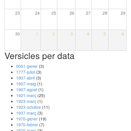
23
24
25
26
27
28
29
30
1
2
3
4
5
6
Versicles per data
0001-gener
(3)
1777-juliol
(3)
1907-abril
(3)
1907-maig
(1)
1907-agost
(1)
1921-març
(25)
1923-març
(1)
1923-octubre
(11)
1937-març
(3)
1970-gener
(19)
1970-febrer
(7)
1970-març
(3)