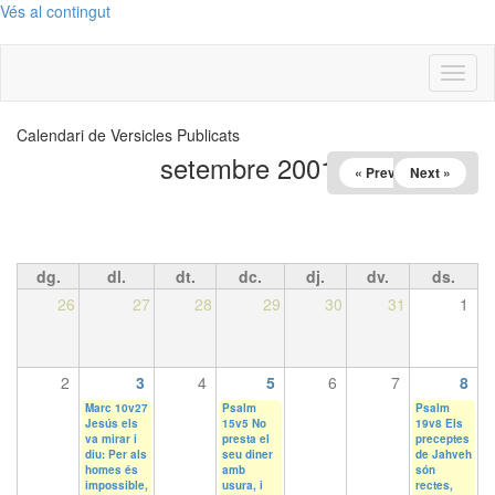
Vés al contingut
Toggl
naviga
Calendari de Versicles Publicats
setembre 2001
« Prev
Next »
dg.
dl.
dt.
dc.
dj.
dv.
ds.
26
27
28
29
30
31
1
2
3
4
5
6
7
8
Marc 10v27
Psalm
Psalm
Jesús els
15v5 No
19v8 Els
va mirar i
presta el
preceptes
diu: Per als
seu diner
de Jahveh
homes és
amb
són
impossible,
usura, i
rectes,