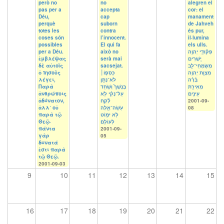
però no
no
alegren el
pas per a
accepta
cor: el
Déu,
cap
manament
perquè
suborn
de Jahveh
totes les
contra
és pur,
coses són
l’innocent.
il·lumina
possibles
El qui fa
els ulls.
per a Déu.
això no
פִּקּ֘וּדֵ֤י יְהוָ֣ה
ἐμβλέψας
serà mai
יְ֭שָׁרִים
δὲ αὐτοῖς
sacsejat.
מְשַׂמְּחֵי־לֵ֑ב
ὁ Ἰησοῦς
כַּסְפּ֤וֹ׀
מִצְוַ֥ת יְהוָ֥ה
λέγει,
לֹא־נָתַ֣ן
בָּ֜רָ֗ה
Παρὰ
בְּנֶשֶׁךְ֮ וְשֹׁ֥חַד
מְאִירַ֥ת
ἀνθρώποις
עַל־נָקִ֗י לֹ֥א
עֵינָֽיִם׃
ἀδύνατον,
לָ֫קָ֥ח
2001-09-
ἀλλ᾽ οὐ
עֹֽשֵׂה־אֵ֑לֶּה
08
παρὰ τῷ
לֹ֖א יִמּ֣וֹט
Θεῷ·
לְעוֹלָֽם׃
πάντα
2001-09-
γὰρ
05
δυνατά
ἐστι παρὰ
τῷ Θεῷ.
2001-09-03
9
10
11
12
13
14
15
16
17
18
19
20
21
22