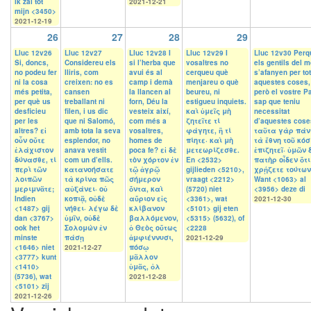
ik zal tot
2021-12-21
mijn <3450>
2021-12-19
26
27
28
29
Lluc 12v26
Lluc 12v27
Lluc 12v28 I
Lluc 12v29 I
Lluc 12v30 Perq
Si, doncs,
Considereu els
si l’herba que
vosaltres no
els gentils del 
no podeu fer
lliris, com
avui és al
cerqueu què
s’afanyen per to
ni la cosa
creixen: no es
camp i demà
menjareu o què
aquestes coses,
més petita,
cansen
la llancen al
beureu, ni
però el vostre P
per què us
treballant ni
forn, Déu la
estigueu inquiets.
sap que teniu
desficieu
filen, i us dic
vesteix així,
καὶ ὑμεῖς μὴ
necessitat
per les
que ni Salomó,
com més a
ζητεῖτε τί
d’aquestes cose
altres? εἰ
amb tota la seva
vosaltres,
φάγητε, ἢ τί
ταῦτα γὰρ πάν
οὖν οὔτε
esplendor, no
homes de
πίητε· καὶ μὴ
τὰ ἔθνη τοῦ κό
ἐλάχιστον
anava vestit
poca fe? εἰ δὲ
μετεωρίζεσθε.
ἐπιζητεῖ· ὑμῶν 
δύνασθε, τί
com un d’ells.
τὸν χόρτον ἐν
En <2532>
πατὴρ οἶδεν ὅτι
περὶ τῶν
κατανοήσατε
τῷ ἀγρῷ
gijlieden <5210>,
χρῄζετε τούτων
λοιπῶν
τὰ κρίνα πῶς
σήμερον
vraagt <2212>
Want <1063> al
μεριμνᾶτε;
αὐξάνει· οὐ
ὄντα, καὶ
(5720) niet
<3956> deze di
Indien
κοπιᾷ, οὐδὲ
αὔριον εἰς
<3361>, wat
2021-12-30
<1487> gij
νήθει· λέγω δὲ
κλίβανον
<5101> gij eten
dan <3767>
ὑμῖν, οὐδὲ
βαλλόμενον,
<5315> (5632), of
ook het
Σολομὼν ἐν
ὁ Θεὸς οὕτως
<2228
minste
πάσῃ
ἀμφιέννυσι,
2021-12-29
<1646> niet
2021-12-27
πόσῳ
<3777> kunt
μᾶλλον
<1410>
ὑμᾶς, ὀλ
(5736), wat
2021-12-28
<5101> zij
2021-12-26