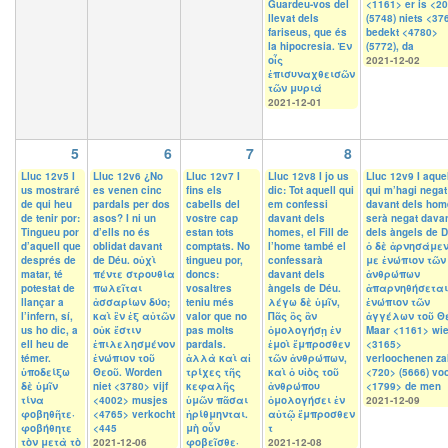
Guardeu-vos del
<1161> er is <2
llevat dels
(5748) niets <37
fariseus, que és
bedekt <4780>
la hipocresia. Ἐν
(5772), da
οἷς
2021-12-02
ἐπισυναχθεισῶν
τῶν μυριά
2021-12-01
5
6
7
8
Lluc 12v5 I
Lluc 12v6 ¿No
Lluc 12v7 I
Lluc 12v8 I jo us
Lluc 12v9 I aque
us mostraré
es venen cinc
fins els
dic: Tot aquell qui
qui m’hagi negat
de qui heu
pardals per dos
cabells del
em confessi
davant dels hom
de tenir por:
asos? I ni un
vostre cap
davant dels
serà negat dava
Tingueu por
d’ells no és
estan tots
homes, el Fill de
dels àngels de D
d’aquell que
oblidat davant
comptats. No
l’home també el
ὁ δὲ ἀρνησάμε
després de
de Déu. οὐχὶ
tingueu por,
confessarà
με ἐνώπιον τῶν
matar, té
πέντε στρουθία
doncs:
davant dels
ἀνθρώπων
potestat de
πωλεῖται
vosaltres
àngels de Déu.
ἀπαρνηθήσεται
llançar a
ἀσσαρίων δύο;
teniu més
λέγω δὲ ὑμῖν,
ἐνώπιον τῶν
l’infern, sí,
καὶ ἓν ἐξ αὐτῶν
valor que no
Πᾶς ὃς ἂν
ἀγγέλων τοῦ Θ
us ho dic, a
οὐκ ἔστιν
pas molts
ὁμολογήσῃ ἐν
Maar <1161> wie
ell heu de
ἐπιλελησμένον
pardals.
ἐμοὶ ἔμπροσθεν
<3165>
témer.
ἐνώπιον τοῦ
ἀλλὰ καὶ αἱ
τῶν ἀνθρώπων,
verloochenen za
ὑποδείξω
Θεοῦ. Worden
τρίχες τῆς
καὶ ὁ υἱὸς τοῦ
<720> (5666) vo
δὲ ὑμῖν
niet <3780> vijf
κεφαλῆς
ἀνθρώπου
<1799> de men
τίνα
<4002> musjes
ὑμῶν πᾶσαι
ὁμολογήσει ἐν
2021-12-09
φοβηθῆτε·
<4765> verkocht
ἠρίθμηνται.
αὐτῷ ἔμπροσθεν
φοβήθητε
<445
μὴ οὖν
τ
τὸν μετὰ τὸ
2021-12-06
φοβεῖσθε·
2021-12-08