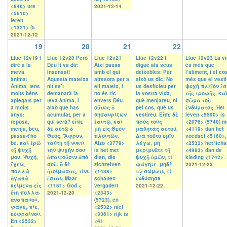
<846> ure
2021-12-14
<5610>
leren
<1321> (5
2021-12-12
19
20
21
22
Lluc 12v19 I
Lluc 12v20 Però
Lluc 12v21
Lluc 12v22 I
Lluc 12v23 La v
diré a la
Déu li va dir:
Així passa
digué als seus
és més que
meva
Insensat!
amb el qui
deixebles: Per
l’aliment, i el co
ànima:
Aquesta mateixa
atresora per a
això us dic: No
més que el vestit
Ànima, tens
nit se’t
ell mateix, i
us desficieu per
ψυχὴ πλεῖόν ἐσ
molts béns
demanarà la
no és ric
la vostra vida,
τῆς τροφῆς, καὶ
aplegats per
teva ànima, i
envers Déu.
què menjareu, ni
σῶμα τοῦ
a molts
això que has
οὕτως ὁ
pel cos, què us
ἐνδύματος. Het
anys:
acumulat, per a
θησαυρίζων
vestireu. Εἶπε δὲ
leven <5590> is
reposa,
qui serà? εἶπε
ἑαυτῷ, καὶ
πρὸς τοὺς
<2076> (5748) m
menja, beu,
δὲ αὐτῷ ὁ
μὴ εἰς Θεὸν
μαθητὰς αὐτοῦ,
<4119> dan het
passa-t’ho
Θεός, Ἄφρον,
πλουτῶν.
Διὰ τοῦτο ὑμῖν
voedsel <5160>,
bé. καὶ ἐρῶ
ταύτῃ τῇ νυκτὶ
Alzo <3779>
λέγω, μὴ
<2532> het lich
τῇ ψυχῇ
τὴν ψυχήν σου
is het met
μεριμνᾶτε τῇ
<4983> dan de
μου, Ψυχή,
ἀπαιτοῦσιν ἀπὸ
dien, die
ψυχῇ ὑμῶν, τί
kleding <1742>.
ἔχεις
σοῦ· ἃ δὲ
zichzelven
φάγητε· μηδὲ
2021-12-23
πολλὰ
ἡτοίμασας, τίνι
<1438>
τῷ σώματι, τί
ἀγαθὰ
ἔσται; Maar
schatten
ἐνδύσησθ
κείμενα εἰς
<1161> God <
vergadert
2021-12-22
ἔτη πολλά·
2021-12-20
<2343>
ἀναπαύου,
(5723), en
φάγε, πίε,
<2532> niet
εὐφραίνου.
<3361> rijk is
En <2532>
<41