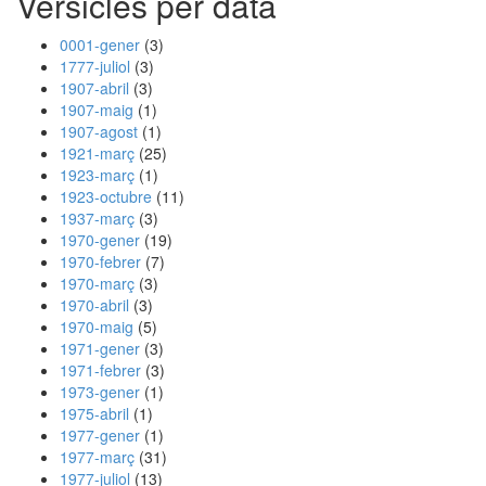
Versicles per data
0001-gener
(3)
1777-juliol
(3)
1907-abril
(3)
1907-maig
(1)
1907-agost
(1)
1921-març
(25)
1923-març
(1)
1923-octubre
(11)
1937-març
(3)
1970-gener
(19)
1970-febrer
(7)
1970-març
(3)
1970-abril
(3)
1970-maig
(5)
1971-gener
(3)
1971-febrer
(3)
1973-gener
(1)
1975-abril
(1)
1977-gener
(1)
1977-març
(31)
1977-juliol
(13)