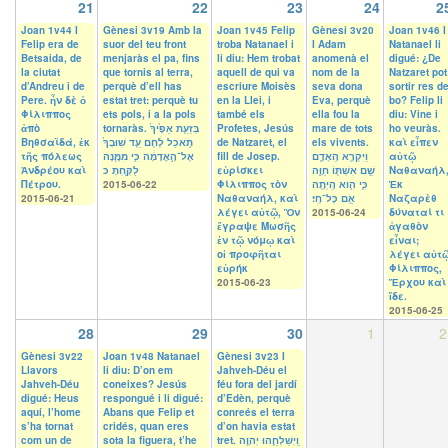
21
22
23
24
2
Joan 1v44 I
Gènesi 3v19 Amb la
Joan 1v45 Felip
Gènesi 3v20
Joan 1v46 I
Felip era de
suor del teu front
troba Natanael i
I Adam
Natanael li
Betsaida, de
menjaràs el pa, fins
li diu: Hem trobat
anomenà el
digué: ¿De
la ciutat
que tornis al terra,
aquell de qui va
nom de la
Natzaret pot
d’Andreu i de
perquè d’ell has
escriure Moisès
seva dona
sortir res d
Pere. ἦν δὲ ὁ
estat tret: perquè tu
en la Llei, i
Eva, perquè
bo? Felip li
Φίλιππος
ets pols, i a la pols
també els
ella fou la
diu: Vine i
ἀπὸ
tornaràs. בְּזֵעַ֤ת אַפֶּ֙יךָ֙
Profetes, Jesús
mare de tots
ho veuràs.
Βηθσαϊδά, ἐκ
תֹּ֣אכַל לֶ֔חֶם עַ֤ד שֽׁוּבְךָ֙
de Natzaret, el
els vivents.
καὶ εἶπεν
τῆς πόλεως
אֶל־הָ֣אֲדָמָ֔ה כִּ֥י מִמֶּ֖נָּה
fill de Josep.
וַיִּקְרָ֧א הָֽאָדָ֛ם
αὐτῷ
Ἀνδρέου καὶ
לֻקָּ֑חְתָּ כּ
εὑρίσκει
שֵׁ֥ם אִשְׁתּ֖וֹ חַוָּ֑ה
Ναθαναήλ
Πέτρου.
2015-06-22
Φίλιππος τὸν
כִּ֛י הִ֥וא הָֽיְתָ֖ה
Ἐκ
2015-06-21
Ναθαναήλ, καὶ
אֵ֥ם כָּל־חָֽי׃
Ναζαρὲθ
λέγει αὐτῷ, Ὃν
2015-06-24
δύναταί τι
ἔγραψε Μωσῆς
ἀγαθὸν
ἐν τῷ νόμῳ καὶ
εἶναι;
οἱ προφῆται
λέγει αὐτ
εὑρήκ
Φίλιππος,
2015-06-23
Ἔρχου καὶ
ἴδε.
2015-06-25
28
29
30
1
2
Gènesi 3v22
Joan 1v48 Natanael
Gènesi 3v23 I
Llavors
li diu: D’on em
Jahveh-Déu el
Jahveh-Déu
coneixes? Jesús
féu fora del jardí
digué: Heus
respongué i li digué:
d’Edèn, perquè
aquí, l’home
Abans que Felip et
conreés el terra
s’ha tornat
cridés, quan eres
d’on havia estat
com un de
sota la figuera, t’he
tret. וַֽיְשַׁלְּחֵ֛הוּ יְהוָ֥ה