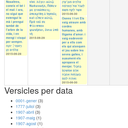
Nosaltres,
vist. λέγει αὐτῷ
אֱלֹהִ֖ים מִגַּן־עֵ֑דֶן
coneix el bé i
Ναθαναήλ, Πόθεν
לַֽעֲבֹד֙ אֶת־הָ֣אֲדָמָ֔ה
el mal: i ara,
με γινώσκεις;
אֲשֶׁ֥ר לֻקַּ֖ח מִשָּֽׁם׃
no sigui que
ἀπεκρίθη ὁ Ἰησοῦς
2015-06-30
estengui la
καὶ εἶπεν αὐτῷ,
Osees 11v4 Els
mà i prengui
Πρὸ τοῦ σε
vaig atraure amb
també de
Φίλιππον
cordes
l’arbre de la
φωνῆσαι, ὄντα ὑπὸ
humanes, amb
vida, i en
τὴ
lligams d’amor: i
mengi i visqui
2015-06-29
vaig esdevenir
per sempre.
per a ells com
וַיֹּ֣אמֶר׀ יְהוָ֣ה
els qui aixequen
אֱלֹהִ֗ים הֵ֤ן
el jou sobre les
2015-06-28
seves galtes, i
suaument els
apropava el
menjar. בְּחַבְלֵ֙י
אָדָ֤ם אֶמְשְׁכֵם֙
בַּעֲבֹת֣וֹת אַהֲבָ֔ה
וָאֶהְיֶ֥ה לָהֶ֛ם
2015-06-30
Versicles per data
0001-gener
(3)
1777-juliol
(3)
1907-abril
(3)
1907-maig
(1)
1907-agost
(1)