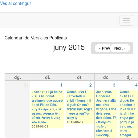
Vés al contingut
Toggl
naviga
Calendari de Versicles Publicats
juny 2015
« Prev
Next »
dg.
dl.
dt.
dc.
dj.
31
1
2
3
4
Joan 1v34 I jo ho he
Gènesi 3v9 I
Joan 1v35
Gènesi
vist, i he donat
Jahveh-Déu
L’endemà
3v10 I ell
testimoni que aquest
cridà l’home, i li
Joan era allà
digué: He
és el Fill de Déu.
digué: On ets?
una altra
escoltat la
κἀγὼ ἑώρακα, καὶ
וַיִּקְרָ֛א יְהוָ֥ה אֱלֹהִ֖ים
vegada, i dos
teva veu al
μεμαρτύρηκα ὅτι
אֶל־הָֽאָדָ֑ם וַיֹּ֥אמֶר
dels seus
jardí, i he
οὗτός ἐστιν ὁ υἱὸς
ל֖וֹ אַיֶּֽכָּה׃
deixebles. Τῇ
tingut por
τοῦ Θεοῦ.
2015-06-02
ἐπαύριον
perquè jo
2015-06-01
πάλιν
vaig nu, i
εἱστήκει ὁ
m’he
Ἰωάννης,
amagat.