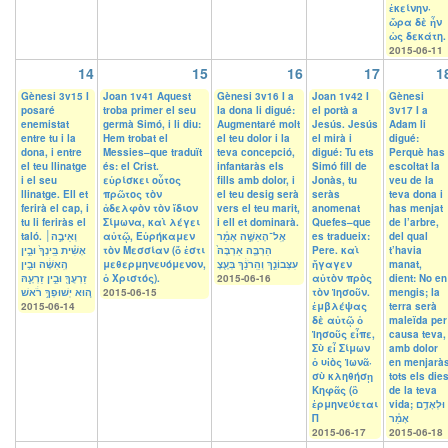
ἐκείνην·
ὥρα δὲ ἦν
ὡς δεκάτη.
2015-06-11
14
15
16
17
1
Gènesi 3v15 I
Joan 1v41 Aquest
Gènesi 3v16 I a
Joan 1v42 I
Gènesi
posaré
troba primer el seu
la dona li digué:
el portà a
3v17 I a
enemistat
germà Simó, i li diu:
Augmentaré molt
Jesús. Jesús
Adam li
entre tu i la
Hem trobat el
el teu dolor i la
el mirà i
digué:
dona, i entre
Messies–que traduït
teva concepció,
digué: Tu ets
Perquè has
el teu llinatge
és: el Crist.
infantaràs els
Simó fill de
escoltat la
i el seu
εὑρίσκει οὗτος
fills amb dolor, i
Jonàs, tu
veu de la
llinatge. Ell et
πρῶτος τὸν
el teu desig serà
seràs
teva dona i
ferirà el cap, i
ἀδελφὸν τὸν ἴδιον
vers el teu marit,
anomenat
has menjat
tu li feriràs el
Σίμωνα, καὶ λέγει
i ell et dominarà.
Quefes–que
de l’arbre,
taló. וְאֵיבָ֣ה׀
αὐτῷ, Εὑρήκαμεν
אֶֽל־הָאִשָּׁ֣ה אָמַ֗ר
es tradueix:
del qual
אָשִׁ֗ית בֵּֽינְךָ֙ וּבֵ֣ין
τὸν Μεσσίαν (ὅ ἐστι
הַרְבָּ֤ה אַרְבֶּה֙
Pere. καὶ
t’havia
הָֽאִשָּׁ֔ה וּבֵ֥ין
μεθερμηνευόμενον,
עִצְּבוֹנֵ֣ךְ וְהֵֽרֹנֵ֔ךְ בְּעֶ֖צֶ
ἤγαγεν
manat,
זַרְעֲךָ֖ וּבֵ֣ין זַרְעָ֑הּ
ὁ Χριστός).
2015-06-16
αὐτὸν πρὸς
dient: No en
ה֚וּא יְשׁוּפְךָ֣ רֹ֔אשׁ
2015-06-15
τὸν Ἰησοῦν.
mengis; la
2015-06-14
ἐμβλέψας
terra serà
δὲ αὐτῷ ὁ
maleïda per
Ἰησοῦς εἶπε,
causa teva,
Σὺ εἶ Σίμων
amb dolor
ὁ υἱὸς Ἰωνᾶ·
en menjarà
σὺ κληθήσῃ
tots els die
Κηφᾶς (ὃ
de la teva
ἑρμηνεύεται
vida; וּלְאָדָ֣ם
Π
אָמַ֗ר
2015-06-17
2015-06-18