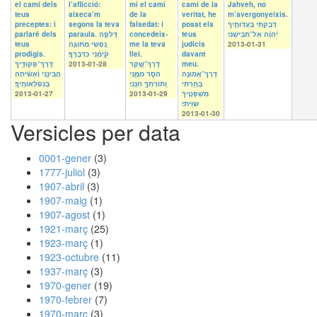
el camí dels
l’aflicció:
mi el camí
camí de la
Jahveh, no
teus
aixeca’m
de la
veritat, he
m’avergonyeixis.
preceptes: i
segons la teva
falsedat: i
posat els
דָּבַ֥קְתִּי בְעֵֽדְוֹתֶ֑יךָ
parlaré dels
paraula. דָּלְפָ֣ה
concedeix-
teus
יְ֜הוָ֗ה אַל־תְּבִישֵֽׁנִי׃
teus
נַ֭פְשִׁי מִתּוּגָ֑ה
me la teva
judicis
2013-01-31
prodigis.
קַ֜יְּמֵ֗נִי כִּדְבָרֶֽךָ׃
llei.
davant
דֶּֽרֶךְ־פִּקּוּדֶ֥יךָ
2013-01-28
דֶּֽרֶךְ־שֶׁ֭קֶר
meu.
דֶּֽרֶךְ־אֱמוּנָ֥ה
הָסֵ֣ר מִמֶּ֑נִּי
הֲבִינֵ֑נִי וְ֜אָשִׂ֗יחָה
בָחָ֑רְתִּי
וְֽתוֹרָתְךָ֥ חָנֵּֽנִי׃
בְּנִפְלְאוֹתֶֽיךָ׃
2013-01-27
2013-01-29
מִשְׁפָּטֶ֥יךָ
שִׁוִּֽיתִי׃
2013-01-30
Versicles per data
0001-gener
(3)
1777-juliol
(3)
1907-abril
(3)
1907-maig
(1)
1907-agost
(1)
1921-març
(25)
1923-març
(1)
1923-octubre
(11)
1937-març
(3)
1970-gener
(19)
1970-febrer
(7)
1970-març
(3)