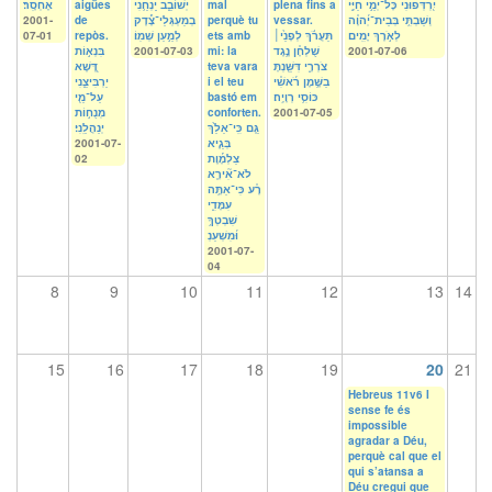
אֶחְסָֽר׃
aigües
יְשׁוֹבֵ֑ב יַֽנְחֵ֥נִי
mal
plena fins a
יִ֭רְדְּפוּנִי כָּל־יְמֵ֣י חַיָּ֑י
2001-
de
בְמַעְגְּלֵי־צֶ֗֜דֶק
perquè tu
vessar.
וְשַׁבְתִּ֥י בְּבֵית־יְ֜הוָ֗ה
07-01
repòs.
לְמַ֣עַן שְׁמֽוֹ׃
ets amb
תַּעֲרֹ֬ךְ לְפָנַ֙י׀
לְאֹ֣רֶךְ יָמִֽים
בִּנְא֣וֹת
2001-07-03
mi: la
שֻׁלְחָ֗ן נֶ֥גֶד
2001-07-06
דֶּ֭שֶׁא
teva vara
צֹרְרָ֑י דִּשַּׁ֖נְתָּ
יַרְבִּיצֵ֑נִי
i el teu
בַשֶּׁ֥מֶן רֹ֜אשִׁ֗י
עַל־מֵ֖י
bastó em
כּוֹסִ֥י רְוָיָֽה׃
מְנֻח֣וֹת
conforten.
2001-07-05
גַּ֤ם כִּֽי־אֵלֵ֙ךְ
יְנַהֲלֵֽנִי׃
2001-07-
בְּגֵ֪יא
02
צַלְמָ֡וֶת
לֹא־אִ֘ירָ֤א
רָ֗ע כִּי־אַתָּ֥ה
עִמָּדִ֑י
שִׁבְטְךָ֥
וּ֜מִשְׁעַנְ
2001-07-
04
8
9
10
11
12
13
14
15
16
17
18
19
20
21
Hebreus 11v6 I
sense fe és
impossible
agradar a Déu,
perquè cal que el
qui s’atansa a
Déu cregui que