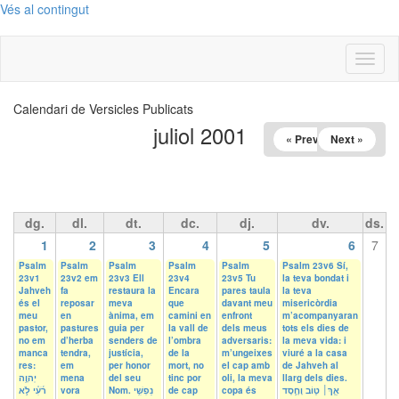
Vés al contingut
Toggl
naviga
Calendari de Versicles Publicats
juliol 2001
« Prev
Next »
dg.
dl.
dt.
dc.
dj.
dv.
ds.
1
2
3
4
5
6
7
Psalm
Psalm
Psalm
Psalm
Psalm
Psalm 23v6 Sí,
23v1
23v2 em
23v3 Ell
23v4
23v5 Tu
la teva bondat i
Jahveh
fa
restaura la
Encara
pares taula
la teva
és el
reposar
meva
que
davant meu
misericòrdia
meu
en
ànima, em
camini en
enfront
m’acompanyaran
pastor,
pastures
guia per
la vall de
dels meus
tots els dies de
no em
d’herba
senders de
l’ombra
adversaris:
la meva vida: i
manca
tendra,
justícia,
de la
m’ungeixes
viuré a la casa
res:
em
per honor
mort, no
el cap amb
de Jahveh al
יְהוָ֥ה
mena
del seu
tinc por
oli, la meva
llarg dels dies.
רֹ֜עִ֗י לֹ֣א
vora
Nom. נַפְשִׁ֥י
de cap
copa és
אַ֤ךְ׀ ט֤וֹב וָחֶ֣סֶד