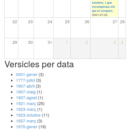
existeix, i que
recompensa els
qui el cerquen.
2001-07-20
22
23
24
25
26
27
28
29
30
31
1
2
3
4
Versicles per data
0001-gener
(3)
1777-juliol
(3)
1907-abril
(3)
1907-maig
(1)
1907-agost
(1)
1921-març
(25)
1923-març
(1)
1923-octubre
(11)
1937-març
(3)
1970-gener
(19)