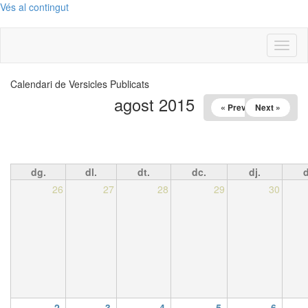
Vés al contingut
Toggl
naviga
Calendari de Versicles Publicats
agost 2015
« Prev
Next »
dg.
dl.
dt.
dc.
dj.
d
26
27
28
29
30
2
3
4
5
6