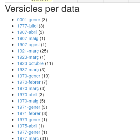
Versicles per data
0001-gener
(3)
1777-juliol
(3)
1907-abril
(3)
1907-maig
(1)
1907-agost
(1)
1921-març
(25)
1923-març
(1)
1923-octubre
(11)
1937-març
(3)
1970-gener
(19)
1970-febrer
(7)
1970-març
(3)
1970-abril
(3)
1970-maig
(5)
1971-gener
(3)
1971-febrer
(3)
1973-gener
(1)
1975-abril
(1)
1977-gener
(1)
1977-març
(31)