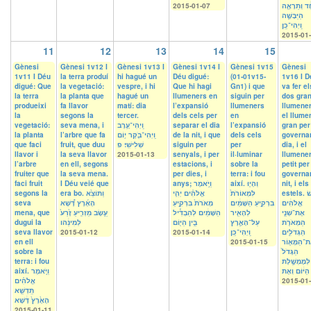
2015-01-07
֔ד וְתֵרָאֶ֖ה
הַיַּבָּשָׁ֑ה
וַֽיְהִי־כֵֽן׃
2015-01
11
12
13
14
15
Gènesi
Gènesi 1v12 I
Gènesi 1v13 I
Gènesi 1v14 I
Gènesi 1v15
Gènesi
1v11 I Déu
la terra produí
hi hagué un
Déu digué:
(01-01v15-
1v16 I D
digué: Que
la vegetació:
vespre, i hi
Que hi hagi
Gn1) i que
va fer el
la terra
la planta que
hagué un
llumeners en
siguin per
dos gra
produeixi
fa llavor
matí: dia
l’expansió
llumeners
llumener
la
segons la
tercer.
dels cels per
en
el llume
vegetació:
seva mena, i
וַֽיְהִי־עֶ֥רֶב
separar el dia
l’expansió
gran per
la planta
l’arbre que fa
וַֽיְהִי־בֹ֖קֶר י֥וֹם
de la nit, i que
dels cels
governar
que faci
fruit, que duu
שְׁלִישִֽׁי׃ פ
siguin per
per
dia, i el
llavor i
la seva llavor
2015-01-13
senyals, i per
il·luminar
llumene
l’arbre
en ell, segons
estacions, i
sobre la
petit per
fruiter que
la seva mena.
per dies, i
terra: i fou
governar
faci fruit
I Déu veié que
anys; וַיֹּ֣אמֶר
així. וְהָי֤וּ
nit, i els
segons la
era bo. וַתּוֹצֵ֙א
אֱלֹהִ֗ים יְהִ֤י
לִמְאוֹרֹת֙
estels. וַיַּ֣עַשׂ
seva
הָאָ֜רֶץ דֶּ֠שֶׁא
מְאֹרֹת֙ בִּרְקִ֣יעַ
בִּרְקִ֣יעַ הַשָּׁמַ֔יִם
אֱלֹהִ֔ים
mena, que
עֵ֣שֶׂב מַזְרִ֤יעַ זֶ֙רַע֙
הַשָּׁמַ֔יִם לְהַבְדִּ֕יל
לְהָאִ֖יר
אֶת־שְׁנֵ֥י
dugui la
לְמִינֵ֔הו
בֵּ֥ין הַיּ֖וֹם
עַל־הָאָ֑רֶץ
הַמְּאֹרֹ֖ת
seva llavor
2015-01-12
2015-01-14
וַֽיְהִי־כֵֽן׃
הַגְּדֹלִ֑ים
en ell
2015-01-15
ת־הַמָּא֤וֹר
sobre la
הַגָּדֹל֙
terra: i fou
לְמֶמְשֶׁ֣לֶת
הַיּ֔וֹם וְאֶת
així. וַיֹּ֣אמֶר
אֱלֹהִ֗ים
2015-01
תַּֽדְשֵׁ֤א
הָאָ֙רֶץ֙ דֶּ֔שֶׁא
2015-01-11