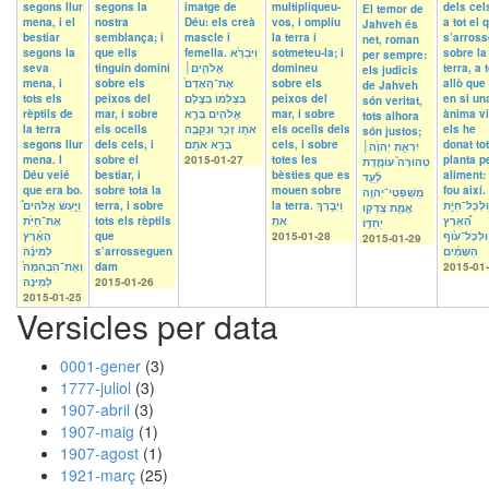
segons llur
segons la
imatge de
multipliqueu-
dels cels
El temor de
mena, i el
nostra
Déu: els creà
vos, i ompliu
a tot el 
Jahveh és
bestiar
semblança; i
mascle i
la terra i
s’arros
net, roman
segons la
que ells
femella. וַיִּבְרָ֙א
sotmeteu-la; i
sobre la
per sempre:
seva
tinguin domini
אֱלֹהִ֤ים׀
domineu
terra, a t
els judicis
mena, i
sobre els
אֶת־הָֽאָדָם֙
sobre els
allò que 
de Jahveh
tots els
peixos del
בְּצַלְמ֔וֹ בְּצֶ֥לֶם
peixos del
en si un
són veritat,
rèptils de
mar, i sobre
אֱלֹהִ֖ים בָּרָ֣א
mar, i sobre
ànima vi
tots alhora
la terra
els ocells
אֹת֑וֹ זָכָ֥ר וּנְקֵבָ֖ה
els ocells dels
els he
són justos;
segons llur
dels cels, i
בָּרָ֥א אֹתָֽם׃
cels, i sobre
donat to
יִרְאַ֤ת יְהוָ֙ה׀
mena. I
sobre el
2015-01-27
totes les
planta p
טְהוֹרָה֮ עוֹמֶ֪דֶת
Déu veié
bestiar, i
bèsties que es
aliment: 
לָ֫עַ֥ד
que era bo.
sobre tota la
mouen sobre
fou així.
מִֽשְׁפְּטֵי־יְהוָ֥ה
וַיַּ֣עַשׂ אֱלֹהִים֩
terra, i sobre
la terra. וַיְבָ֣רֶךְ
וּֽלְכָל־חַיַּ֣ת
אֱמֶ֑ת צָֽדְק֥וּ
אֶת־חַיַּ֙ת
tots els rèptils
אֹתָ
הָ֠אָרֶץ
יַחְדָּֽו׃
הָאָ֜רֶץ
que
2015-01-28
וּלְכָל־ע֙וֹף
2015-01-29
לְמִינָ֗הּ
s’arrosseguen
הַשָּׁמַ֜יִם
וְאֶת־הַבְּהֵמָה֙
dam
2015-01
לְמִינָ֔ה
2015-01-26
2015-01-25
Versicles per data
0001-gener
(3)
1777-juliol
(3)
1907-abril
(3)
1907-maig
(1)
1907-agost
(1)
1921-març
(25)