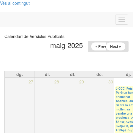
Vés al contingut
Toggl
naviga
Calendari de Versicles Publicats
maig 2025
« Prev
Next »
dg.
dl.
dt.
dc.
dj.
27
28
29
30
0-CCC Fets
Però un ho
anomenat
Ananies, a
Safira la s
muller, va
vendre una
propietat, 
δέ τις Ἀνα
ὀνόματι, σ
Σαπφείρῃ 