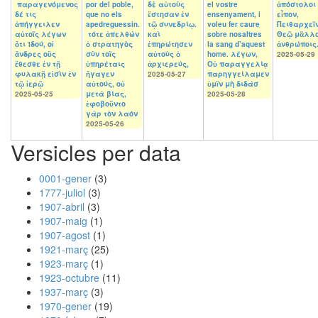
παραγενόμενος
por del poble,
δὲ αὐτοὺς
el vostre
ἀπόστολοι
δέ τις
que no els
ἔστησαν ἐν
ensenyament, i
εἶπον,
ἀπήγγειλεν
apedreguessin.
τῷ συνεδρίῳ.
voleu fer caure
Πειθαρχεῖν
αὐτοῖς λέγων
τότε ἀπελθὼν
καὶ
sobre nosaltres
Θεῷ μᾶλλο
ὅτι Ἰδού, οἱ
ὁ στρατηγὸς
ἐπηρώτησεν
la sang d’aquest
ἀνθρώποις
ἄνδρες οὓς
σὺν τοῖς
αὐτοὺς ὁ
home. λέγων,
2025-05-29
ἔθεσθε ἐν τῇ
ὑπηρέταις
ἀρχιερεύς,
Οὐ παραγγελίᾳ
φυλακῇ εἰσὶν ἐν
ἤγαγεν
2025-05-27
παρηγγείλαμεν
τῷ ἱερῷ
αὐτούς, οὐ
ὑμῖν μὴ διδάσ
2025-05-25
μετὰ βίας,
2025-05-28
ἐφοβοῦντο
γὰρ τὸν λαόν
2025-05-26
Versicles per data
0001-gener
(3)
1777-juliol
(3)
1907-abril
(3)
1907-maig
(1)
1907-agost
(1)
1921-març
(25)
1923-març
(1)
1923-octubre
(11)
1937-març
(3)
1970-gener
(19)