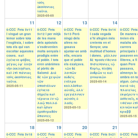
τοὺς
ἀκούοντας
ταῦτα.
2025-05-05
11
12
13
14
0-CCC Fets 5v11
0-CCC Fets
0-CCC Fets
0-CCC Fets 5v14
0-CCC Fets
I vingué un gran
5v12 I per mitjà
5v13 Però
I cada vegada
De manera 
temor sobre tota
de les mans
ningú dels
s’hi afegien més
treien els
l’església, i sobre
dels apòstols
altres no
creients en el
malalts als
tots els qui van
s’esdevenien
gosava
Senyor, una
carrers
escoltar aquestes
molts senyals i
ajuntar-se amb
multitud d’homes
principals i
coses. καὶ
prodigis entre
ells, encara
i dones. μᾶλλον
posaven en l
ἐγένετο φόβος
el poble. I tots
que el poble
δὲ προσετίθεντο
lliteres, a f
μέγας ἐφ᾽ ὅλην
eren unànimes
els exalçava.
πιστεύοντες τῷ
quan Pere
τὴν ἐκκλησίαν,
al pòrtic de
τῶν δὲ
Κυρίῳ, πλήθη
passava,
καὶ ἐπὶ πάντας
Salomó Διὰ
λοιπῶν
ἀνδρῶν τε καὶ
almenys la
τοὺς ἀκούοντας
δὲ τῶν χειρῶν
οὐδεὶς
γυναικῶν·
ombra en t
ταῦτα.
τῶν
ἐτόλμα
2025-05-14
algun. ὥστ
2025-05-11
ἀποστόλων
κολλᾶσθαι
κατὰ τὰς
ἐγίνετο
αὐτοῖς, ἀλλ᾽
πλατείας
σημεῖα καὶ
ἐμεγάλυνεν
ἐκφέρειν τ
τέρατα ἐν τῷ
αὐτοὺς ὁ
ἀσθενεῖς, 
λαῷ πολλά·
λαός·
τιθέναι ἐπὶ
καὶ ἦσαν
2025-05-13
κλινῶν κα
ὁμοθυμαδὸν
κραββ
ἅπαντες
2025-05-15
2025-05-12
18
19
20
21
0-CCC Fets 5v18
0-CCC Fets
0-CCC Fets
0-CCC Fets 5v21
0-CCC Fets